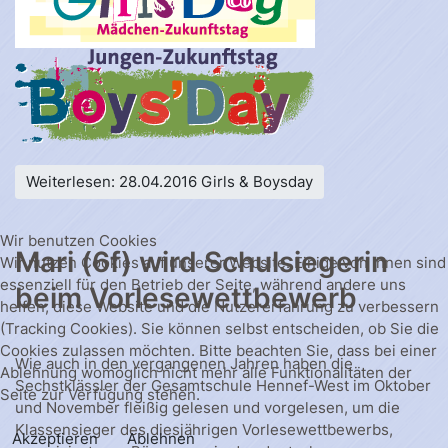
Weiterlesen: 28.04.2016 Girls & Boysday
Wir benutzen Cookies
Mari (6f) wird Schulsiegerin
Wir nutzen Cookies auf unserer Website. Einige von ihnen sind
essenziell für den Betrieb der Seite, während andere uns
beim Vorlesewettbewerb
helfen, diese Website und die Nutzererfahrung zu verbessern
(Tracking Cookies). Sie können selbst entscheiden, ob Sie die
Cookies zulassen möchten. Bitte beachten Sie, dass bei einer
Wie auch in den vergangenen Jahren haben die
Ablehnung womöglich nicht mehr alle Funktionalitäten der
Sechstklässler der Gesamtschule Hennef-West im Oktober
Seite zur Verfügung stehen.
und November fleißig gelesen und vorgelesen, um die
Klassensieger des diesjährigen Vorlesewettbewerbs,
Akzeptieren
Ablehnen