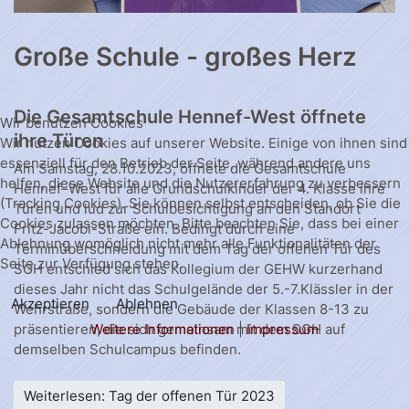
Große Schule - großes Herz
Die Gesamtschule Hennef-West öffnete
Wir benutzen Cookies
ihre Türen
Wir nutzen Cookies auf unserer Website. Einige von ihnen sind
essenziell für den Betrieb der Seite, während andere uns
Am Samstag, 28.10.2023, öffnete die Gesamtschule
helfen, diese Website und die Nutzererfahrung zu verbessern
Hennef–West für alle Grundschulkinder der 4. Klasse ihre
(Tracking Cookies). Sie können selbst entscheiden, ob Sie die
Türen und lud zur Schulbesichtigung an den Standort
Cookies zulassen möchten. Bitte beachten Sie, dass bei einer
Fritz-Jacobi-Straße ein. Bedingt durch eine
Ablehnung womöglich nicht mehr alle Funktionalitäten der
Terminüberschneidung mit dem Tag der offenen Tür des
Seite zur Verfügung stehen.
SGH entschied sich das Kollegium der GEHW kurzerhand
dieses Jahr nicht das Schulgelände der 5.-7.Klässler in der
Akzeptieren
Ablehnen
Wehrstraße, sondern die Gebäude der Klassen 8-13 zu
Weitere Informationen
|
Impressum
präsentieren, die sich gemeinsam mit dem SGH auf
demselben Schulcampus befinden.
Weiterlesen: Tag der offenen Tür 2023