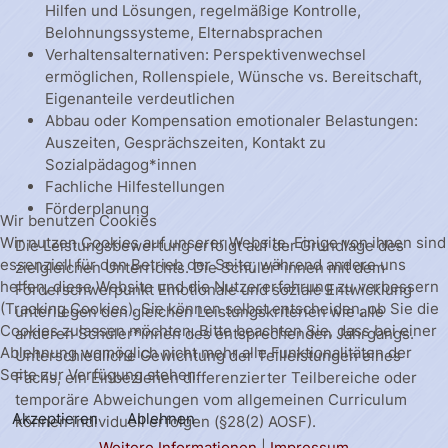
Hilfen und Lösungen, regelmäßige Kontrolle,
Belohnungssysteme, Elternabsprachen
Verhaltensalternativen: Perspektivenwechsel
ermöglichen, Rollenspiele, Wünsche vs. Bereitschaft,
Eigenanteile verdeutlichen
Abbau oder Kompensation emotionaler Belastungen:
Auszeiten, Gesprächszeiten, Kontakt zu
Sozialpädagog*innen
Fachliche Hilfestellungen
Förderplanung
Wir benutzen Cookies
Wir nutzen Cookies auf unserer Website. Einige von ihnen sind
Die Leistungsbewertung erfolgt auf der Grundlage des
essenziell für den Betrieb der Seite, während andere uns
zielgleichen Unterrichts. Die Schüler*innen mit dem
helfen, diese Website und die Nutzererfahrung zu verbessern
Förderschwerpunkt Emotionale und soziale Entwicklung
(Tracking Cookies). Sie können selbst entscheiden, ob Sie die
unterliegen den gleichen Leistungskriterien wie alle
Cookies zulassen möchten. Bitte beachten Sie, dass bei einer
anderen Schüler*innen des entsprechenden Jahrgangs.
Ablehnung womöglich nicht mehr alle Funktionalitäten der
Unterschiedliche Gewichtung der Teilleistungen eines
Seite zur Verfügung stehen.
Fachs, ein Einbeziehen differenzierter Teilbereiche oder
temporäre Abweichungen vom allgemeinen Curriculum
Akzeptieren
Ablehnen
können individuell erfolgen (§28(2) AOSF).
Weitere Informationen
|
Impressum