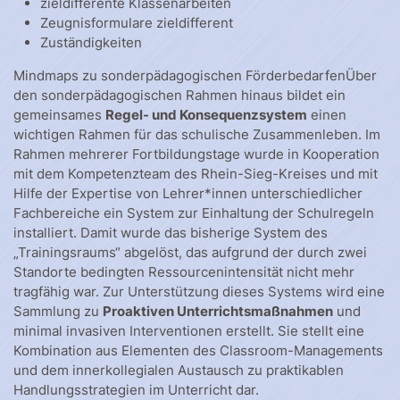
zieldifferente Klassenarbeiten
Zeugnisformulare zieldifferent
Zuständigkeiten
Mindmaps zu sonderpädagogischen FörderbedarfenÜber
den sonderpädagogischen Rahmen hinaus bildet ein
gemeinsames
Regel- und Konsequenzsystem
einen
wichtigen Rahmen für das schulische Zusammenleben. Im
Rahmen mehrerer Fortbildungstage wurde in Kooperation
mit dem Kompetenzteam des Rhein-Sieg-Kreises und mit
Hilfe der Expertise von Lehrer*innen unterschiedlicher
Fachbereiche ein System zur Einhaltung der Schulregeln
installiert. Damit wurde das bisherige System des
„Trainingsraums“ abgelöst, das aufgrund der durch zwei
Standorte bedingten Ressourcenintensität nicht mehr
tragfähig war. Zur Unterstützung dieses Systems wird eine
Sammlung zu
Proaktiven Unterrichtsmaßnahmen
und
minimal invasiven Interventionen erstellt. Sie stellt eine
Kombination aus Elementen des Classroom-Managements
und dem innerkollegialen Austausch zu praktikablen
Handlungsstrategien im Unterricht dar.