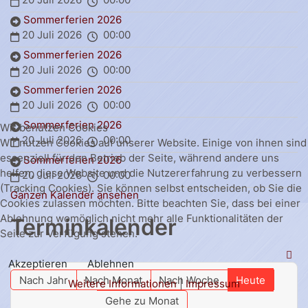
Sommerferien 2026
20 Juli 2026
00:00
Sommerferien 2026
20 Juli 2026
00:00
Sommerferien 2026
20 Juli 2026
00:00
Sommerferien 2026
Wir benutzen Cookies
20 Juli 2026
00:00
Wir nutzen Cookies auf unserer Website. Einige von ihnen sind
essenziell für den Betrieb der Seite, während andere uns
Sommerferien 2026
helfen, diese Website und die Nutzererfahrung zu verbessern
20 Juli 2026
00:00
(Tracking Cookies). Sie können selbst entscheiden, ob Sie die
Ganzen Kalender ansehen
Cookies zulassen möchten. Bitte beachten Sie, dass bei einer
Ablehnung womöglich nicht mehr alle Funktionalitäten der
Terminkalender
Seite zur Verfügung stehen.
Akzeptieren
Ablehnen
Nach Jahr
Nach Monat
Nach Woche
Heute
Weitere Informationen
|
Impressum
Gehe zu Monat