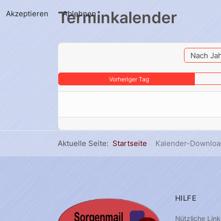
Terminkalender
Akzeptieren
Ablehnen
Nach Ja
Vorheriger Tag
Aktuelle Seite:
Startseite
Kalender-Downloa
HILFE
Nützliche Link