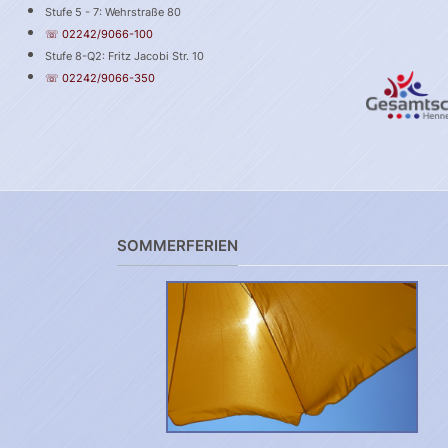
Stufe 5 - 7: Wehrstraße 80
☏ 02242/9066-100
Stufe 8-Q2: Fritz Jacobi Str. 10
☏ 02242/9066-350
SOMMERFERIEN