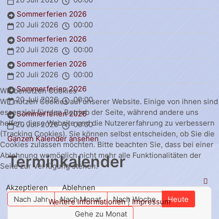
Sommerferien 2026
20 Juli 2026
00:00
Sommerferien 2026
20 Juli 2026
00:00
Sommerferien 2026
20 Juli 2026
00:00
Sommerferien 2026
Wir benutzen Cookies
20 Juli 2026
00:00
Wir nutzen Cookies auf unserer Website. Einige von ihnen sind
essenziell für den Betrieb der Seite, während andere uns
Sommerferien 2026
helfen, diese Website und die Nutzererfahrung zu verbessern
20 Juli 2026
00:00
(Tracking Cookies). Sie können selbst entscheiden, ob Sie die
Ganzen Kalender ansehen
Cookies zulassen möchten. Bitte beachten Sie, dass bei einer
Ablehnung womöglich nicht mehr alle Funktionalitäten der
Terminkalender
Seite zur Verfügung stehen.
Akzeptieren
Ablehnen
Nach Jahr
Nach Monat
Nach Woche
Heute
Weitere Informationen
|
Impressum
Gehe zu Monat