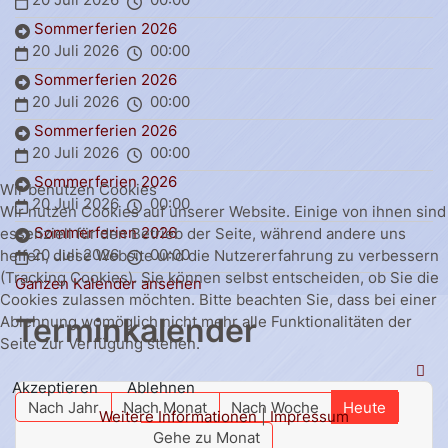
Sommerferien 2026
20 Juli 2026
00:00
Sommerferien 2026
20 Juli 2026
00:00
Sommerferien 2026
20 Juli 2026
00:00
Sommerferien 2026
Wir benutzen Cookies
20 Juli 2026
00:00
Wir nutzen Cookies auf unserer Website. Einige von ihnen sind
Sommerferien 2026
essenziell für den Betrieb der Seite, während andere uns
20 Juli 2026
00:00
helfen, diese Website und die Nutzererfahrung zu verbessern
(Tracking Cookies). Sie können selbst entscheiden, ob Sie die
Ganzen Kalender ansehen
Cookies zulassen möchten. Bitte beachten Sie, dass bei einer
Terminkalender
Ablehnung womöglich nicht mehr alle Funktionalitäten der
Seite zur Verfügung stehen.
Akzeptieren
Ablehnen
Nach Jahr
Nach Monat
Nach Woche
Heute
Weitere Informationen
|
Impressum
Gehe zu Monat