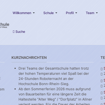
Willkommen
Schule
Profil
Team
Suche
KURZNACHRICHTEN
T
Drei Teams der Gesamtschule hatten trotz
der hohen Temperaturen viel Spaß bei der
t
24-Stunden Roboternacht an der
Hochschule Bonn-Rhein-Sieg.
Ab den Sommerferien 2026 muss aufgrund
dem
von Bauarbeiten für eine längere Zeit die
Haltestelle "Alter Weg" / "Dorfplatz" in Allner
verlegt werden. Für die Dauer der Arbeiten,