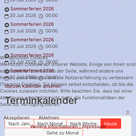
Sommerferien 2026
20 Juli 2026
00:00
Sommerferien 2026
20 Juli 2026
00:00
Sommerferien 2026
20 Juli 2026
00:00
Sommerferien 2026
Wir benutzen Cookies
20 Juli 2026
00:00
Wir nutzen Cookies auf unserer Website. Einige von ihnen sind
Sommerferien 2026
essenziell für den Betrieb der Seite, während andere uns
20 Juli 2026
00:00
helfen, diese Website und die Nutzererfahrung zu verbessern
(Tracking Cookies). Sie können selbst entscheiden, ob Sie die
Ganzen Kalender ansehen
Cookies zulassen möchten. Bitte beachten Sie, dass bei einer
Terminkalender
Ablehnung womöglich nicht mehr alle Funktionalitäten der
Seite zur Verfügung stehen.
Akzeptieren
Ablehnen
Nach Jahr
Nach Monat
Nach Woche
Heute
Weitere Informationen
|
Impressum
Gehe zu Monat