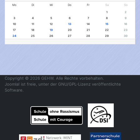
Mo
Di
Mi
Do
Fr
Sa
So
1
2
3
4
5
6
7
8
9
10
11
12
13
14
15
16
17
18
19
20
21
22
23
24
25
26
27
28
29
30
Copyright © 2026 GEHW. Alle Rechte vorbehalten.
Joomla!
ist freie, unter der
GNU/GPL-Lizenz
veröffentlichte
Software.