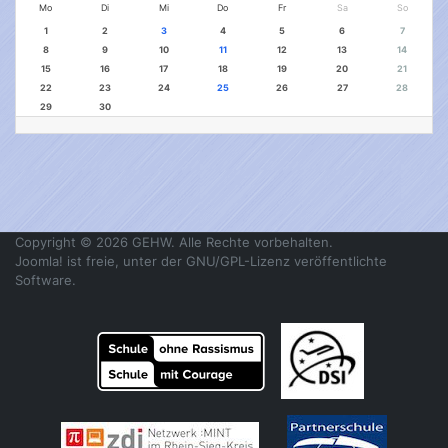
Mo
Di
Mi
Do
Fr
Sa
So
1
2
3
4
5
6
7
8
9
10
11
12
13
14
15
16
17
18
19
20
21
22
23
24
25
26
27
28
29
30
Copyright © 2026 GEHW. Alle Rechte vorbehalten.
Joomla!
ist freie, unter der
GNU/GPL-Lizenz
veröffentlichte
Software.