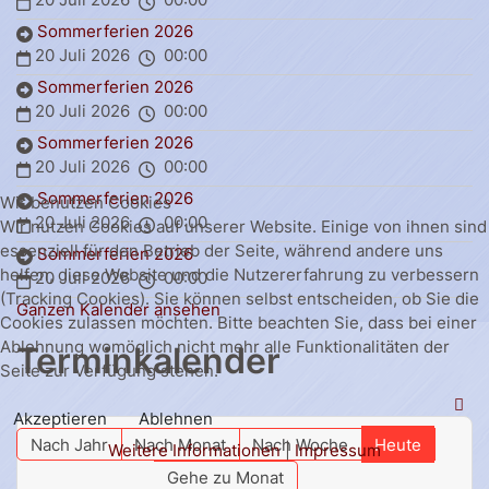
Sommerferien 2026
20 Juli 2026
00:00
Sommerferien 2026
20 Juli 2026
00:00
Sommerferien 2026
20 Juli 2026
00:00
Sommerferien 2026
Wir benutzen Cookies
20 Juli 2026
00:00
Wir nutzen Cookies auf unserer Website. Einige von ihnen sind
essenziell für den Betrieb der Seite, während andere uns
Sommerferien 2026
helfen, diese Website und die Nutzererfahrung zu verbessern
20 Juli 2026
00:00
(Tracking Cookies). Sie können selbst entscheiden, ob Sie die
Ganzen Kalender ansehen
Cookies zulassen möchten. Bitte beachten Sie, dass bei einer
Ablehnung womöglich nicht mehr alle Funktionalitäten der
Terminkalender
Seite zur Verfügung stehen.
Akzeptieren
Ablehnen
Nach Jahr
Nach Monat
Nach Woche
Heute
Weitere Informationen
|
Impressum
Gehe zu Monat