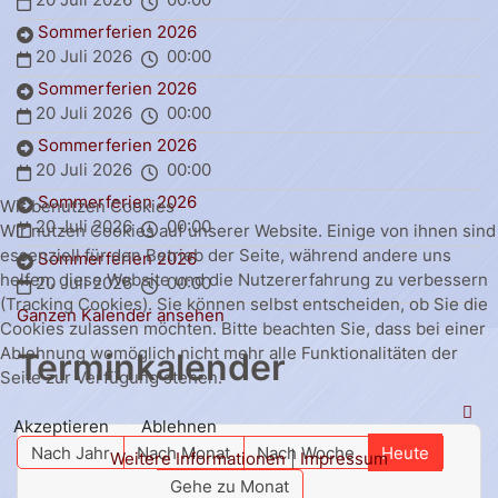
Sommerferien 2026
20 Juli 2026
00:00
Sommerferien 2026
20 Juli 2026
00:00
Sommerferien 2026
20 Juli 2026
00:00
Sommerferien 2026
Wir benutzen Cookies
20 Juli 2026
00:00
Wir nutzen Cookies auf unserer Website. Einige von ihnen sind
essenziell für den Betrieb der Seite, während andere uns
Sommerferien 2026
helfen, diese Website und die Nutzererfahrung zu verbessern
20 Juli 2026
00:00
(Tracking Cookies). Sie können selbst entscheiden, ob Sie die
Ganzen Kalender ansehen
Cookies zulassen möchten. Bitte beachten Sie, dass bei einer
Ablehnung womöglich nicht mehr alle Funktionalitäten der
Terminkalender
Seite zur Verfügung stehen.
Akzeptieren
Ablehnen
Nach Jahr
Nach Monat
Nach Woche
Heute
Weitere Informationen
|
Impressum
Gehe zu Monat