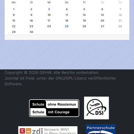
Mo
Di
Mi
Do
Fr
Sa
So
1
2
3
4
5
6
7
8
9
10
11
12
13
14
15
16
17
18
19
20
21
22
23
24
25
26
27
28
29
30
Copyright © 2026 GEHW. Alle Rechte vorbehalten.
Joomla!
ist freie, unter der
GNU/GPL-Lizenz
veröffentlichte
Software.