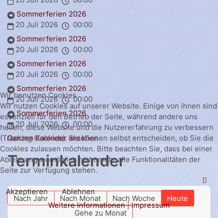
Sommerferien 2026
20 Juli 2026
00:00
Sommerferien 2026
20 Juli 2026
00:00
Sommerferien 2026
20 Juli 2026
00:00
Sommerferien 2026
Wir benutzen Cookies
20 Juli 2026
00:00
Wir nutzen Cookies auf unserer Website. Einige von ihnen sind
Sommerferien 2026
essenziell für den Betrieb der Seite, während andere uns
20 Juli 2026
00:00
helfen, diese Website und die Nutzererfahrung zu verbessern
Ganzen Kalender ansehen
(Tracking Cookies). Sie können selbst entscheiden, ob Sie die
Cookies zulassen möchten. Bitte beachten Sie, dass bei einer
Terminkalender
Ablehnung womöglich nicht mehr alle Funktionalitäten der
Seite zur Verfügung stehen.
Akzeptieren
Ablehnen
Nach Jahr
Nach Monat
Nach Woche
Heute
Weitere Informationen
|
Impressum
Gehe zu Monat