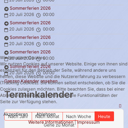
Sommerferien 2026
20 Juli 2026
00:00
Sommerferien 2026
20 Juli 2026
00:00
Sommerferien 2026
20 Juli 2026
00:00
Sommerferien 2026
Wir benutzen Cookies
20 Juli 2026
00:00
Wir nutzen Cookies auf unserer Website. Einige von ihnen sind
Sommerferien 2026
essenziell für den Betrieb der Seite, während andere uns
20 Juli 2026
00:00
helfen, diese Website und die Nutzererfahrung zu verbessern
Ganzen Kalender ansehen
(Tracking Cookies). Sie können selbst entscheiden, ob Sie die
Cookies zulassen möchten. Bitte beachten Sie, dass bei einer
Terminkalender
Ablehnung womöglich nicht mehr alle Funktionalitäten der
Seite zur Verfügung stehen.
Akzeptieren
Ablehnen
Nach Jahr
Nach Monat
Nach Woche
Heute
Weitere Informationen
|
Impressum
Gehe zu Monat