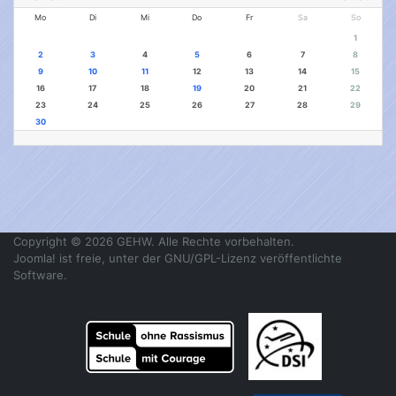
Mo
Di
Mi
Do
Fr
Sa
So
1
2
3
4
5
6
7
8
9
10
11
12
13
14
15
16
17
18
19
20
21
22
23
24
25
26
27
28
29
30
Copyright © 2026 GEHW. Alle Rechte vorbehalten.
Joomla!
ist freie, unter der
GNU/GPL-Lizenz
veröffentlichte
Software.