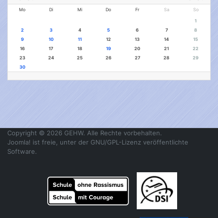
Mo
Di
Mi
Do
Fr
Sa
So
1
2
3
4
5
6
7
8
9
10
11
12
13
14
15
16
17
18
19
20
21
22
23
24
25
26
27
28
29
30
Copyright © 2026 GEHW. Alle Rechte vorbehalten.
Joomla!
ist freie, unter der
GNU/GPL-Lizenz
veröffentlichte
Software.