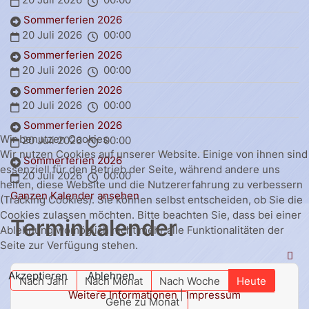
Sommerferien 2026
20 Juli 2026
00:00
Sommerferien 2026
20 Juli 2026
00:00
Sommerferien 2026
20 Juli 2026
00:00
Sommerferien 2026
Wir benutzen Cookies
20 Juli 2026
00:00
Wir nutzen Cookies auf unserer Website. Einige von ihnen sind
Sommerferien 2026
essenziell für den Betrieb der Seite, während andere uns
20 Juli 2026
00:00
helfen, diese Website und die Nutzererfahrung zu verbessern
Ganzen Kalender ansehen
(Tracking Cookies). Sie können selbst entscheiden, ob Sie die
Cookies zulassen möchten. Bitte beachten Sie, dass bei einer
Terminkalender
Ablehnung womöglich nicht mehr alle Funktionalitäten der
Seite zur Verfügung stehen.
Akzeptieren
Ablehnen
Nach Jahr
Nach Monat
Nach Woche
Heute
Weitere Informationen
|
Impressum
Gehe zu Monat