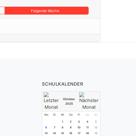
Folgende Woche
SCHULKALENDER
Oktober
2025
Mo
Di
Mi
Do
Fr
Sa
So
1
2
3
4
5
6
7
8
9
10
11
12
13
14
15
16
17
18
19