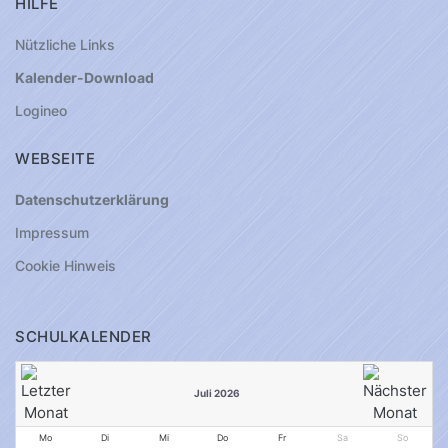
HILFE
Nützliche Links
Kalender-Download
Logineo
WEBSEITE
Datenschutzerklärung
Impressum
Cookie Hinweis
SCHULKALENDER
Juli 2026
Mo
Di
Mi
Do
Fr
Sa
So