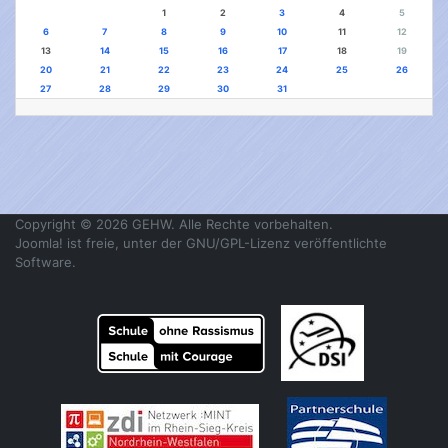
1
2
3
4
5
6
7
8
9
10
11
12
13
14
15
16
17
18
19
20
21
22
23
24
25
26
27
28
29
30
31
Copyright © 2026 GEHW. Alle Rechte vorbehalten.
Joomla!
ist freie, unter der
GNU/GPL-Lizenz
veröffentlichte
Software.