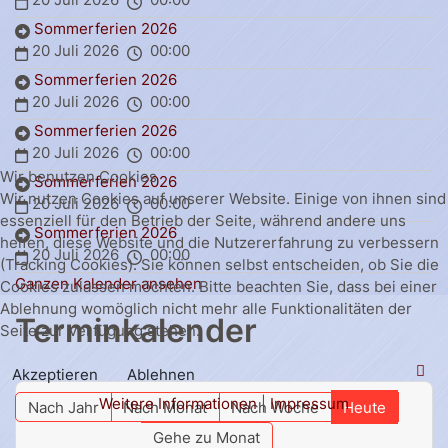
Sommerferien 2026
20 Juli 2026
00:00
Sommerferien 2026
20 Juli 2026
00:00
Sommerferien 2026
20 Juli 2026
00:00
Wir benutzen Cookies
Sommerferien 2026
Wir nutzen Cookies auf unserer Website. Einige von ihnen sind
20 Juli 2026
00:00
essenziell für den Betrieb der Seite, während andere uns
Sommerferien 2026
helfen, diese Website und die Nutzererfahrung zu verbessern
20 Juli 2026
00:00
(Tracking Cookies). Sie können selbst entscheiden, ob Sie die
Ganzen Kalender ansehen
Cookies zulassen möchten. Bitte beachten Sie, dass bei einer
Ablehnung womöglich nicht mehr alle Funktionalitäten der
Terminkalender
Seite zur Verfügung stehen.
Akzeptieren
Ablehnen
Weitere Informationen
|
Impressum
Nach Jahr
Nach Monat
Nach Woche
Heute
Gehe zu Monat