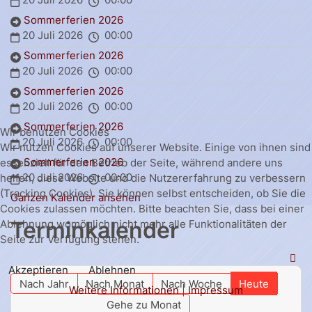
Sommerferien 2026
20 Juli 2026
00:00
Sommerferien 2026
20 Juli 2026
00:00
Sommerferien 2026
20 Juli 2026
00:00
Sommerferien 2026
Wir benutzen Cookies
20 Juli 2026
00:00
Wir nutzen Cookies auf unserer Website. Einige von ihnen sind
Sommerferien 2026
essenziell für den Betrieb der Seite, während andere uns
20 Juli 2026
00:00
helfen, diese Website und die Nutzererfahrung zu verbessern
(Tracking Cookies). Sie können selbst entscheiden, ob Sie die
Ganzen Kalender ansehen
Cookies zulassen möchten. Bitte beachten Sie, dass bei einer
Terminkalender
Ablehnung womöglich nicht mehr alle Funktionalitäten der
Seite zur Verfügung stehen.
Akzeptieren
Ablehnen
Nach Jahr
Nach Monat
Nach Woche
Heute
Weitere Informationen
|
Impressum
Gehe zu Monat