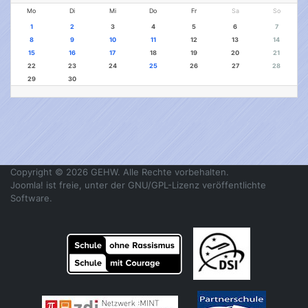
Mo
Di
Mi
Do
Fr
Sa
So
1
2
3
4
5
6
7
8
9
10
11
12
13
14
15
16
17
18
19
20
21
22
23
24
25
26
27
28
29
30
Copyright © 2026 GEHW. Alle Rechte vorbehalten.
Joomla!
ist freie, unter der
GNU/GPL-Lizenz
veröffentlichte
Software.