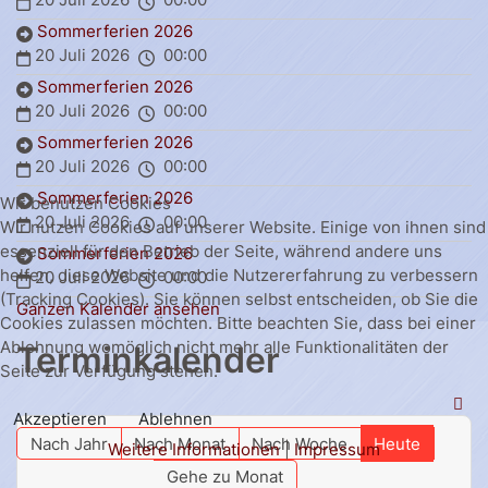
Sommerferien 2026
20 Juli 2026
00:00
Sommerferien 2026
20 Juli 2026
00:00
Sommerferien 2026
20 Juli 2026
00:00
Sommerferien 2026
Wir benutzen Cookies
20 Juli 2026
00:00
Wir nutzen Cookies auf unserer Website. Einige von ihnen sind
essenziell für den Betrieb der Seite, während andere uns
Sommerferien 2026
helfen, diese Website und die Nutzererfahrung zu verbessern
20 Juli 2026
00:00
(Tracking Cookies). Sie können selbst entscheiden, ob Sie die
Ganzen Kalender ansehen
Cookies zulassen möchten. Bitte beachten Sie, dass bei einer
Ablehnung womöglich nicht mehr alle Funktionalitäten der
Terminkalender
Seite zur Verfügung stehen.
Akzeptieren
Ablehnen
Nach Jahr
Nach Monat
Nach Woche
Heute
Weitere Informationen
|
Impressum
Gehe zu Monat