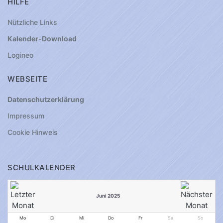
HILFE
Nützliche Links
Kalender-Download
Logineo
WEBSEITE
Datenschutzerklärung
Impressum
Cookie Hinweis
SCHULKALENDER
Juni 2025
Mo
Di
Mi
Do
Fr
Sa
So