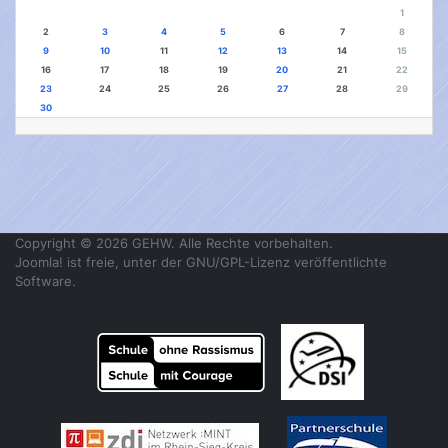
1
2
3
4
5
6
7
8
9
10
11
12
13
14
15
16
17
18
19
20
21
22
23
24
25
26
27
28
29
30
Copyright © 2026 GEHW. Alle Rechte vorbehalten.
Joomla!
ist freie, unter der
GNU/GPL-Lizenz
veröffentlichte
Software.