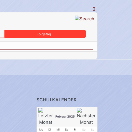
Folgetag
SCHULKALENDER
Februar 2025
Mo
Di
Mi
Do
Fr
Sa
So