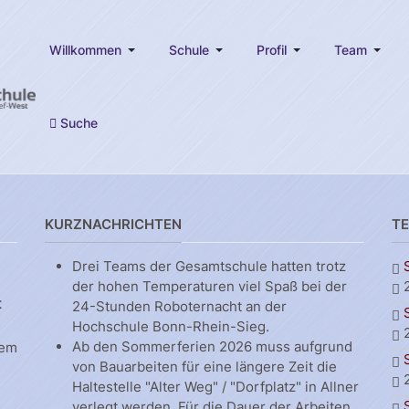
Willkommen
Schule
Profil
Team
Suche
KURZNACHRICHTEN
T
Drei Teams der Gesamtschule hatten trotz
der hohen Temperaturen viel Spaß bei der
t
24-Stunden Roboternacht an der
Hochschule Bonn-Rhein-Sieg.
Ab den Sommerferien 2026 muss aufgrund
dem
von Bauarbeiten für eine längere Zeit die
Haltestelle "Alter Weg" / "Dorfplatz" in Allner
verlegt werden. Für die Dauer der Arbeiten,