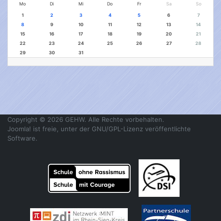
Mo
Di
Mi
Do
Fr
Sa
So
1
2
3
4
5
6
7
8
9
10
11
12
13
14
15
16
17
18
19
20
21
22
23
24
25
26
27
28
29
30
31
Copyright © 2026 GEHW. Alle Rechte vorbehalten.
Joomla!
ist freie, unter der
GNU/GPL-Lizenz
veröffentlichte
Software.