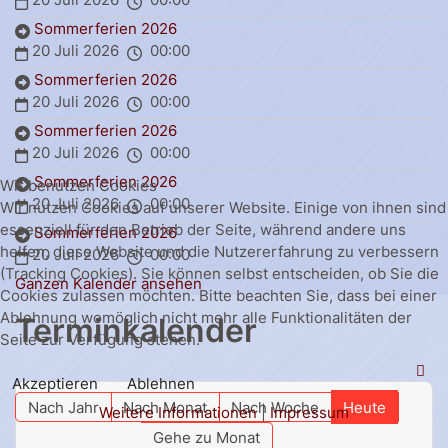
Sommerferien 2026
20 Juli 2026
00:00
Sommerferien 2026
20 Juli 2026
00:00
Sommerferien 2026
20 Juli 2026
00:00
Sommerferien 2026
Wir benutzen Cookies
20 Juli 2026
00:00
Wir nutzen Cookies auf unserer Website. Einige von ihnen sind
essenziell für den Betrieb der Seite, während andere uns
Sommerferien 2026
helfen, diese Website und die Nutzererfahrung zu verbessern
20 Juli 2026
00:00
(Tracking Cookies). Sie können selbst entscheiden, ob Sie die
Ganzen Kalender ansehen
Cookies zulassen möchten. Bitte beachten Sie, dass bei einer
Ablehnung womöglich nicht mehr alle Funktionalitäten der
Terminkalender
Seite zur Verfügung stehen.
Akzeptieren
Ablehnen
Nach Jahr
Nach Monat
Nach Woche
Heute
Weitere Informationen
|
Impressum
Gehe zu Monat