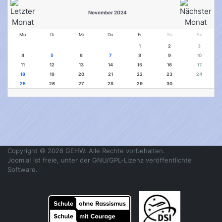
November 2024
Mo
Di
Mi
Do
Fr
Sa
So
1
2
3
4
5
6
7
8
9
10
11
12
13
14
15
16
17
18
19
20
21
22
23
24
25
26
27
28
29
30
Copyright © 2026 GEHW. Alle Rechte vorbehalten.
Joomla!
ist freie, unter der
GNU/GPL-Lizenz
veröffentlichte
Software.