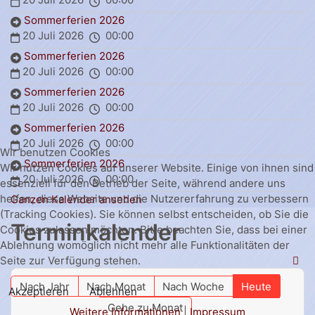
Sommerferien 2026
20 Juli 2026
00:00
Sommerferien 2026
20 Juli 2026
00:00
Sommerferien 2026
20 Juli 2026
00:00
Sommerferien 2026
20 Juli 2026
00:00
Wir benutzen Cookies
Sommerferien 2026
Wir nutzen Cookies auf unserer Website. Einige von ihnen sind
20 Juli 2026
00:00
essenziell für den Betrieb der Seite, während andere uns
helfen, diese Website und die Nutzererfahrung zu verbessern
Ganzen Kalender ansehen
(Tracking Cookies). Sie können selbst entscheiden, ob Sie die
Terminkalender
Cookies zulassen möchten. Bitte beachten Sie, dass bei einer
Ablehnung womöglich nicht mehr alle Funktionalitäten der
Seite zur Verfügung stehen.
Nach Jahr
Nach Monat
Nach Woche
Heute
Akzeptieren
Ablehnen
Gehe zu Monat
Weitere Informationen
|
Impressum