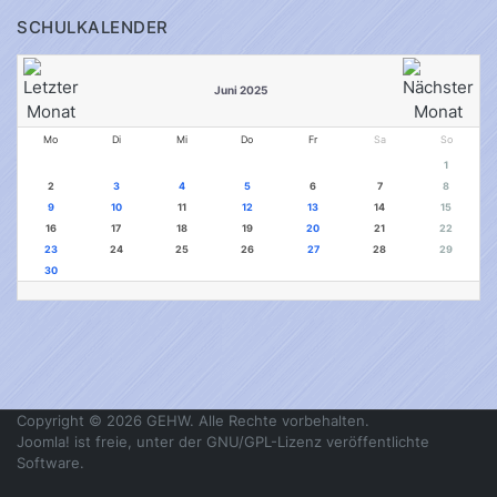
SCHULKALENDER
Juni 2025
Mo
Di
Mi
Do
Fr
Sa
So
1
2
3
4
5
6
7
8
9
10
11
12
13
14
15
16
17
18
19
20
21
22
23
24
25
26
27
28
29
30
Copyright © 2026 GEHW. Alle Rechte vorbehalten.
Joomla!
ist freie, unter der
GNU/GPL-Lizenz
veröffentlichte
Software.