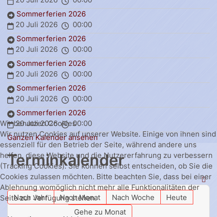
Sommerferien 2026
20 Juli 2026
00:00
Sommerferien 2026
20 Juli 2026
00:00
Sommerferien 2026
20 Juli 2026
00:00
Sommerferien 2026
20 Juli 2026
00:00
Sommerferien 2026
20 Juli 2026
00:00
Wir benutzen Cookies
Wir nutzen Cookies auf unserer Website. Einige von ihnen sind
Ganzen Kalender ansehen
essenziell für den Betrieb der Seite, während andere uns
Terminkalender
helfen, diese Website und die Nutzererfahrung zu verbessern
(Tracking Cookies). Sie können selbst entscheiden, ob Sie die
Cookies zulassen möchten. Bitte beachten Sie, dass bei einer
Ablehnung womöglich nicht mehr alle Funktionalitäten der
Nach Jahr
Nach Monat
Nach Woche
Heute
Seite zur Verfügung stehen.
Gehe zu Monat