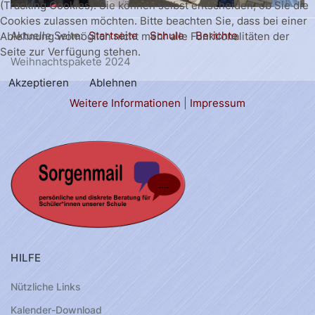
(Tracking Cookies). Sie können selbst entscheiden, ob Sie die
Cookies zulassen möchten. Bitte beachten Sie, dass bei einer
Aktuelle Seite:
Startseite
Schule
Berichte
Ablehnung womöglich nicht mehr alle Funktionalitäten der
Seite zur Verfügung stehen.
Weihnachtspakete 2024
Akzeptieren
Ablehnen
Weitere Informationen
|
Impressum
HILFE
Nützliche Links
Kalender-Download