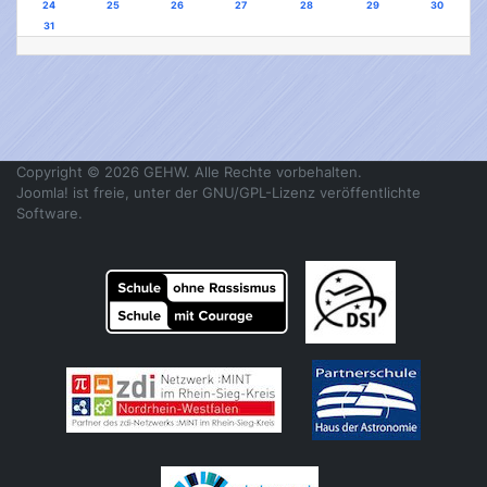
24
25
26
27
28
29
30
31
Copyright © 2026 GEHW. Alle Rechte vorbehalten.
Joomla!
ist freie, unter der
GNU/GPL-Lizenz
veröffentlichte
Software.