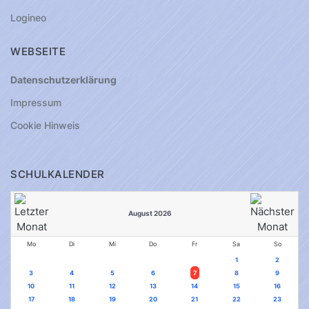
Logineo
WEBSEITE
Datenschutzerklärung
Impressum
Cookie Hinweis
SCHULKALENDER
August 2026
Mo
Di
Mi
Do
Fr
Sa
So
1
2
3
4
5
6
7
8
9
10
11
12
13
14
15
16
17
18
19
20
21
22
23